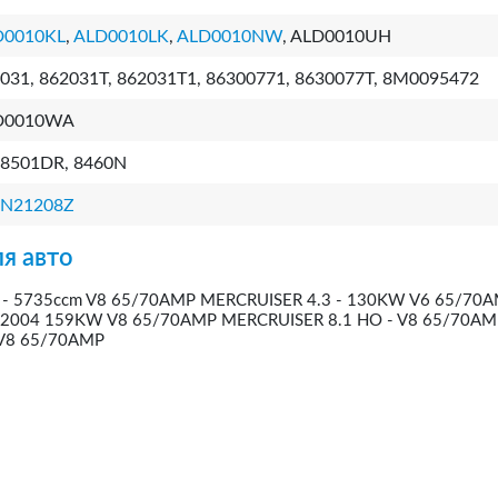
D0010KL
,
ALD0010LK
,
ALD0010NW
, ALD0010UH
031, 862031T, 862031T1, 86300771, 8630077T, 8M0095472
D0010WA
8501DR, 8460N
1N21208Z
я авто
- 5735ccm V8 65/70AMP MERCRUISER 4.3 - 130KW V6 65/70
-2004 159KW V8 65/70AMP MERCRUISER 8.1 HO - V8 65/70AM
 V8 65/70AMP