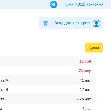
+7 (4012) 76-76-70
Вход для партнеров:
Цены
12 volt
70 amp
ста A
41 mm
та B
17 mm
ста C
65.5 mm
ва
6 pcs