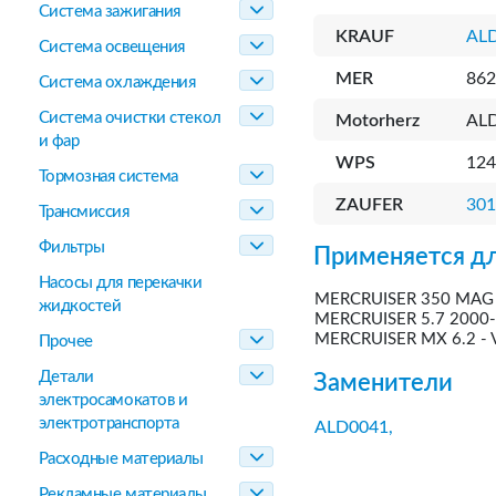
Система зажигания
KRAUF
AL
Система освещения
MER
862
Система охлаждения
Система очистки стекол
Motorherz
AL
и фар
WPS
124
Тормозная система
ZAUFER
30
Трансмиссия
Фильтры
Применяется дл
Насосы для перекачки
MERCRUISER 350 MAG 
жидкостей
MERCRUISER 5.7 2000
MERCRUISER MX 6.2 -
Прочее
Детали
Заменители
электросамокатов и
электротранспорта
ALD0041,
Расходные материалы
Рекламные материалы