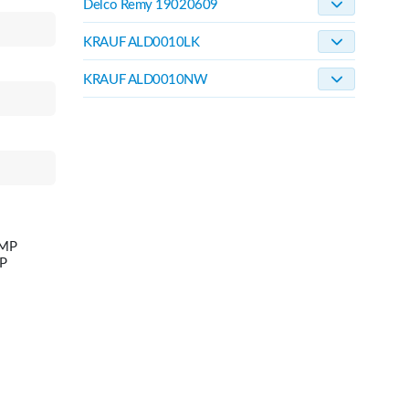
Delco Remy 19020609
KRAUF ALD0010LK
KRAUF ALD0010NW
AMP
P