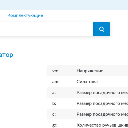
Комплектующие
атор
vo:
Напряжение
am:
Сила тока
a:
Размер посадочного ме
b:
Размер посадочного мес
c:
Размер посадочного ме
gr:
Количество ручьев шки