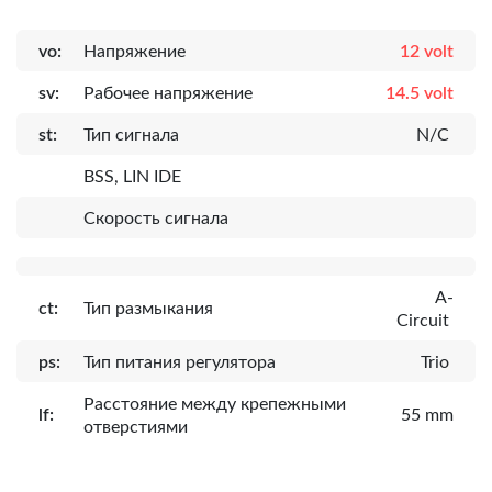
vo:
Напряжение
12 volt
sv:
Рабочее напряжение
14.5 volt
st:
Тип сигнала
N/C
BSS, LIN IDE
Скорость сигнала
A-
ct:
Тип размыкания
Circuit
ps:
Тип питания регулятора
Trio
Расcтояние между крепежными
lf:
55 mm
отверстиями