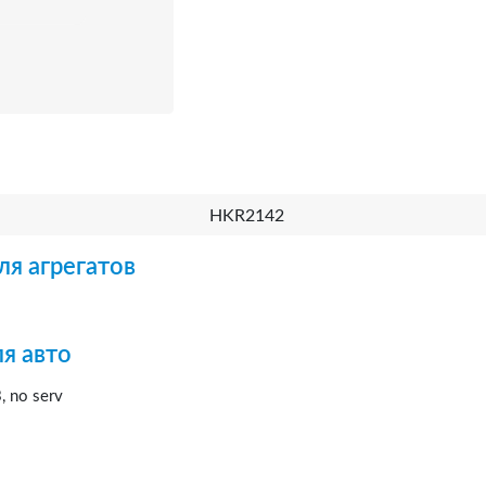
HKR2142
ля агрегатов
я авто
 no serv