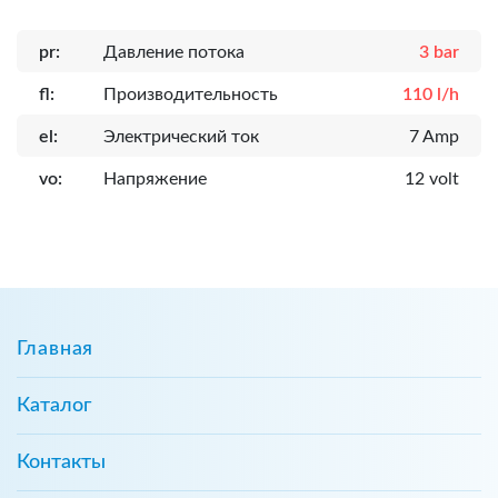
pr:
Давление потока
3 bar
fl:
Производительность
110 l/h
el:
Электрический ток
7 Amp
vo:
Напряжение
12 volt
Главная
Каталог
Контакты