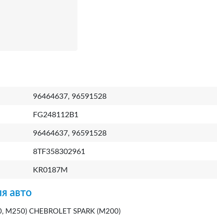
96464637, 96591528
FG248112B1
96464637, 96591528
8TF358302961
KR0187M
я авто
 M250) CHEBROLET SPARK (M200)