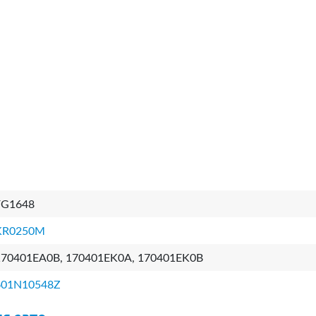
FG1648
KR0250M
170401EA0B, 170401EK0A, 170401EK0B
601N10548Z