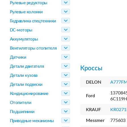
Рулевые редукторы
Рулевые колонки
Гидравлика спецтехники
DC-моторы
Аккумуляторы
Вентиляторы отопителя
Датчики
Детали двигателя
Кроссы
Детали кузова
DELON
A777FM
Детали подвески
137084
Кондиционирование
Ford
6C119H
Отопители
KRAUF
KR027
Подшипники
Messmer
775603
Приводные механизмы