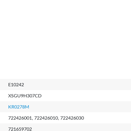
E10242
XSGU9H307CD
KR0278M
722426001, 722426010, 722426030
721659702