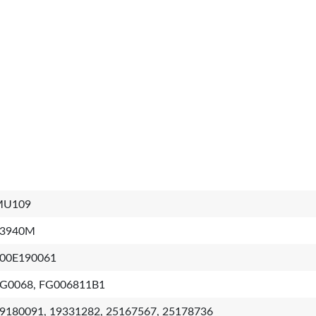
MU109
3940M
00E190061
G0068, FG006811B1
9180091, 19331282, 25167567, 25178736