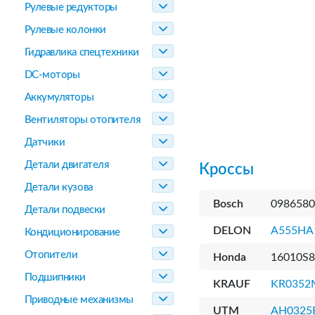
Рулевые редукторы
Рулевые колонки
Гидравлика спецтехники
DC-моторы
Аккумуляторы
Вентиляторы отопителя
Датчики
Детали двигателя
Кроссы
Детали кузова
Bosch
0986580
Детали подвески
DELON
A555HA
Кондиционирование
Отопители
Honda
16010S8
Подшипники
KRAUF
KR0352
Приводные механизмы
UTM
AH0325