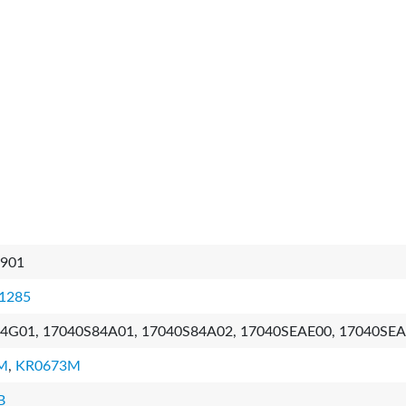
901
1285
4G01, 17040S84A01, 17040S84A02, 17040SEAE00, 17040SE
M
,
KR0673M
B