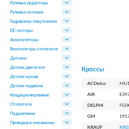
Рулевые редукторы
Рулевые колонки
Гидравлика спецтехники
DC-моторы
Аккумуляторы
Вентиляторы отопителя
Датчики
Детали двигателя
Кроссы
Детали кузова
ACDelco
MU1
Детали подвески
AIR
E39
Кондиционирование
Отопители
DELPHI
FG0
Подшипники
GM
1917
Приводные механизмы
KRAUF
KR0