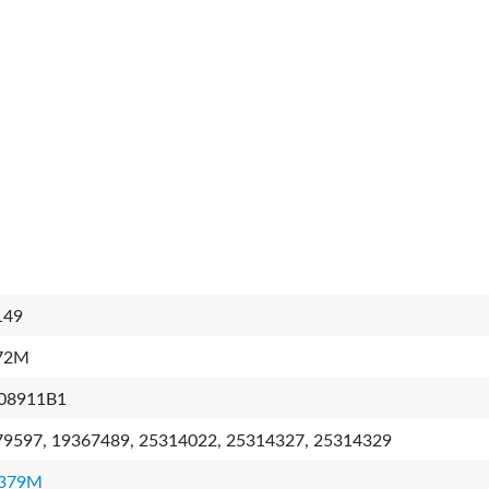
49
72M
08911B1
9597, 19367489, 25314022, 25314327, 25314329
379M