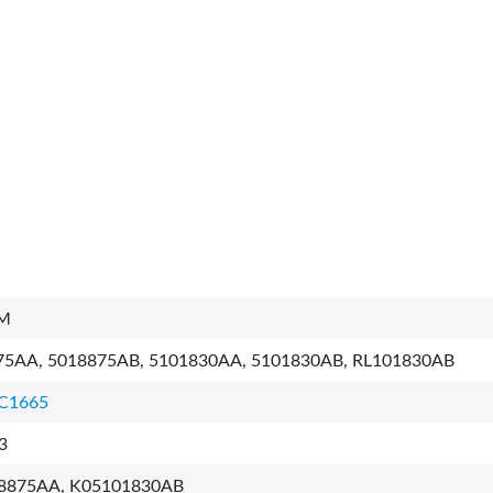
M
75AA, 5018875AB, 5101830AA, 5101830AB, RL101830AB
C1665
3
8875AA, K05101830AB