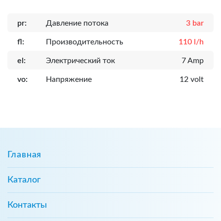
pr:
Давление потока
3 bar
fl:
Производительность
110 l/h
el:
Электрический ток
7 Amp
vo:
Напряжение
12 volt
Главная
Каталог
Контакты