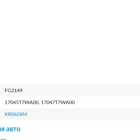
FG2149
17045T7WA00, 17047T7WA00
KR0658M
я авто