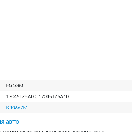
FG1680
17045TZ5A00, 17045TZ5A10
KR0667M
я авто