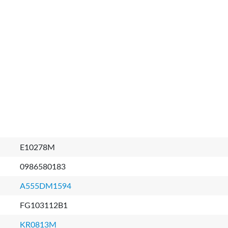
E10278M
0986580183
A555DM1594
FG103112B1
KR0813M