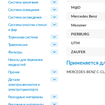
Система зажигания
M@D
Система освещения
Mercedes Benz
Система охлаждения
Система очистки стекол
Messmer
и фар
PIERBURG
Тормозная система
UTM
Трансмиссия
ZAUFER
Фильтры
Насосы для перекачки
Применяется дл
жидкостей
MERCEDES-BENZ C-CLAS
Прочее
Детали
электросамокатов и
электротранспорта
Расходные материалы
Рекламные материалы