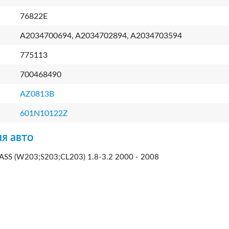
76822E
A2034700694, A2034702894, A2034703594
775113
700468490
AZ0813B
601N10122Z
я авто
S (W203;S203;CL203) 1.8-3.2 2000 - 2008