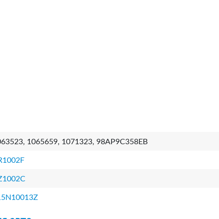
063523, 1065659, 1071323, 98AP9C358EB
R1002F
Z1002C
15N10013Z