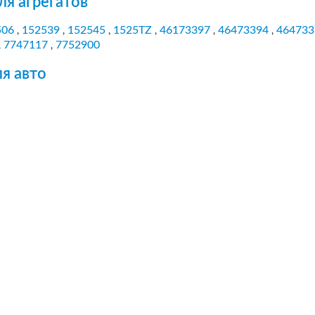
ля агрегатов
506
152539
152545
1525TZ
46173397
46473394
464733
,
,
,
,
,
,
7747117
7752900
,
,
я авто