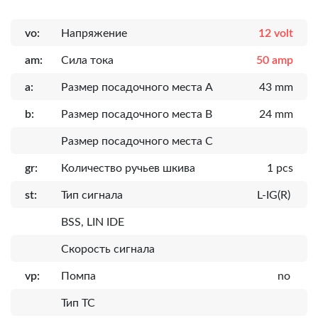
vo:
Напряжение
12 volt
am:
Сила тока
50 amp
a:
Размер посадочного места A
43 mm
b:
Размер посадочного места B
24 mm
Размер посадочного места C
gr:
Количество ручьев шкива
1 pcs
st:
Тип сигнала
L-IG(R)
BSS, LIN IDE
Скорость сигнала
vp:
Помпа
no
Тип ТС