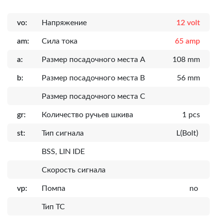
vo:
Напряжение
12 volt
am:
Сила тока
65 amp
a:
Размер посадочного места A
108 mm
b:
Размер посадочного места B
56 mm
Размер посадочного места C
gr:
Количество ручьев шкива
1 pcs
st:
Тип сигнала
L(Bolt)
BSS, LIN IDE
Скорость сигнала
vp:
Помпа
no
Тип ТС