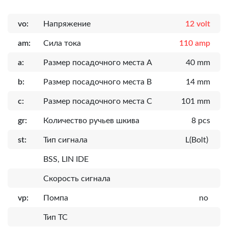
vo:
Напряжение
12 volt
am:
Сила тока
110 amp
a:
Размер посадочного места A
40 mm
b:
Размер посадочного места B
14 mm
c:
Размер посадочного места C
101 mm
gr:
Количество ручьев шкива
8 pcs
st:
Тип сигнала
L(Bolt)
BSS, LIN IDE
Скорость сигнала
vp:
Помпа
no
Тип ТС