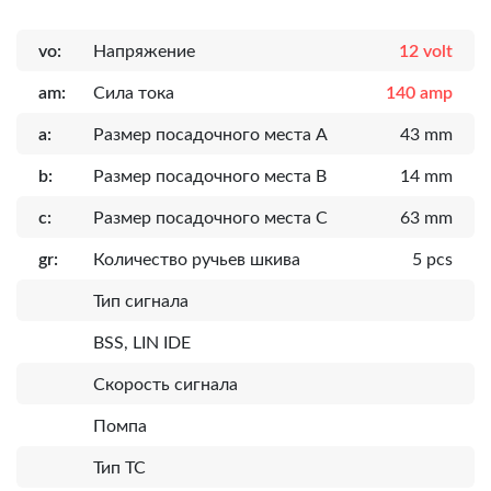
vo:
Напряжение
12 volt
am:
Сила тока
140 amp
a:
Размер посадочного места A
43 mm
b:
Размер посадочного места B
14 mm
c:
Размер посадочного места C
63 mm
gr:
Количество ручьев шкива
5 pcs
Тип сигнала
BSS, LIN IDE
Скорость сигнала
Помпа
Тип ТС