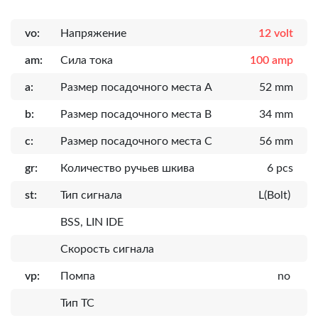
vo:
Напряжение
12 volt
am:
Сила тока
100 amp
a:
Размер посадочного места A
52 mm
b:
Размер посадочного места B
34 mm
c:
Размер посадочного места C
56 mm
gr:
Количество ручьев шкива
6 pcs
st:
Тип сигнала
L(Bolt)
BSS, LIN IDE
Скорость сигнала
vp:
Помпа
no
Тип ТС