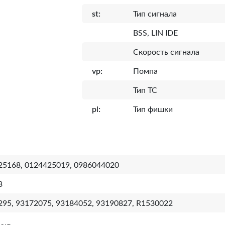
st:
Тип сигнала
BSS, LIN IDE
Скорость сигнала
vp:
Помпа
Тип ТС
pl:
Тип фишки
25168, 0124425019, 0986044020
3
295, 93172075, 93184052, 93190827, R1530022