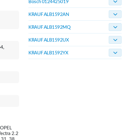
Bosch 0124425019
KRAUF ALB1592AN
KRAUF ALB1592MQ
KRAUF ALB1592UX
4,
KRAUF ALB1592YX
8 OPEL
ctra 2.2
 31..38