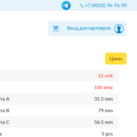
+7 (4012) 76-76-70
Вход для партнеров:
Цены
12 volt
100 amp
та A
31.5 mm
та B
79 mm
та C
56.5 mm
а
5 pcs