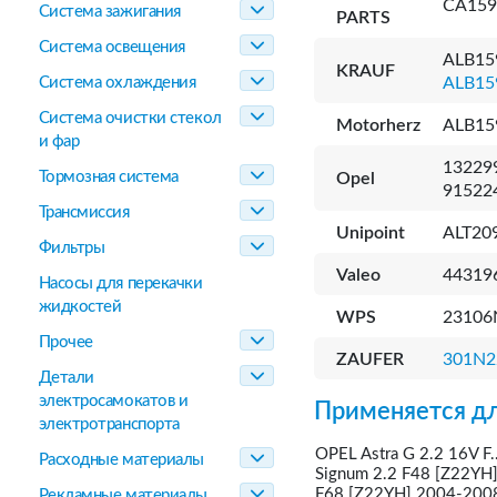
CA159
Система зажигания
PARTS
Система освещения
ALB15
KRAUF
Система охлаждения
ALB15
Система очистки стекол
Motorherz
ALB15
и фар
132299
Тормозная система
Opel
91522
Трансмиссия
Unipoint
ALT20
Фильтры
Valeo
44319
Насосы для перекачки
жидкостей
WPS
23106
Прочее
ZAUFER
301N2
Детали
электросамокатов и
Применяется дл
электротранспорта
OPEL Astra G 2.2 16V 
Расходные материалы
Signum 2.2 F48 [Z22YH
F68 [Z22YH] 2004-2008
Рекламные материалы