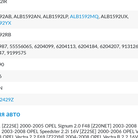
2IR
92AB, ALB1592AN, ALB1592LP,
ALB1592MQ
, ALB1592UX,
92YX
92RB
87, 55556065, 6204099, 6204113, 6204184, 6204207, 913126
47, 9199575
90
6
N
2429Z
я авто
F.. [Z22SE] 2000-2005 OPEL Signum 2.0 F48 [Z20NET] 2003-200
] 2003-2008 OPEL Speedster 2.2i 16V [Z22SE] 2000-2006 OPEL Ve
 OPEL Vectra 2.2 F69 [Z22YH] 2004-2008 OPEL Vectra B 2.2 16V