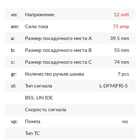
vo:
Напряжение
12 volt
am:
Сила тока
75 amp
a:
Размер посадочного места A
39.5 mm
b:
Размер посадочного места B
55 mm
c:
Размер посадочного места C
74 mm
gr:
Количество ручьев шкива
7 pcs
st:
Тип сигнала
L-DFM(FR)-S
BSS, LIN IDE
Скорость сигнала
vp:
Помпа
no
Тип ТС