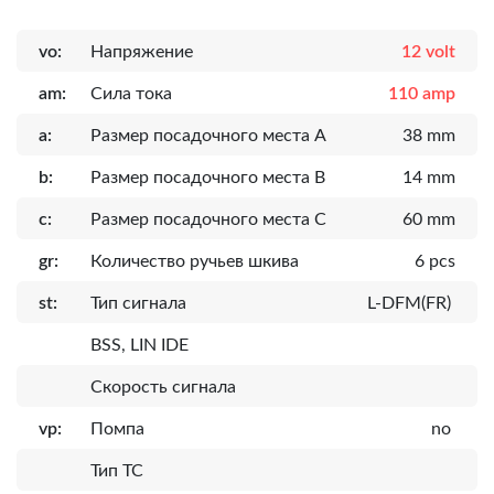
vo:
Напряжение
12 volt
am:
Сила тока
110 amp
a:
Размер посадочного места A
38 mm
b:
Размер посадочного места B
14 mm
c:
Размер посадочного места C
60 mm
gr:
Количество ручьев шкива
6 pcs
st:
Тип сигнала
L-DFM(FR)
BSS, LIN IDE
Скорость сигнала
vp:
Помпа
no
Тип ТС