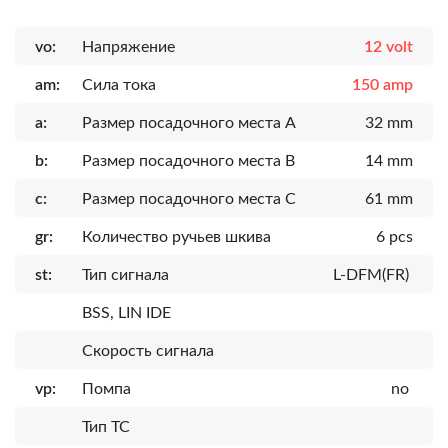
vo:
Напряжение
12 volt
am:
Сила тока
150 amp
a:
Размер посадочного места A
32 mm
b:
Размер посадочного места B
14 mm
c:
Размер посадочного места C
61 mm
gr:
Количество ручьев шкива
6 pcs
st:
Тип сигнала
L-DFM(FR)
BSS, LIN IDE
Скорость сигнала
vp:
Помпа
no
Тип ТС