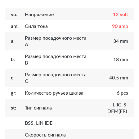
vo:
Напряжение
12 volt
am:
Сила тока
90 amp
Размер посадочного места
a:
34 mm
A
Размер посадочного места
b:
18 mm
B
Размер посадочного места
c:
40.5 mm
C
gr:
Количество ручьев шкива
6 pcs
L-IG-S-
st:
Тип сигнала
DFM(FR)
BSS, LIN IDE
Скорость сигнала