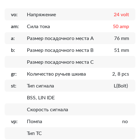
vo:
Напряжение
24 volt
am:
Сила тока
50 amp
a:
Размер посадочного места A
76 mm
b:
Размер посадочного места B
51 mm
Размер посадочного места C
gr:
Количество ручьев шкива
2, 8 pcs
st:
Тип сигнала
L(Bolt)
BSS, LIN IDE
Скорость сигнала
vp:
Помпа
no
Тип ТС