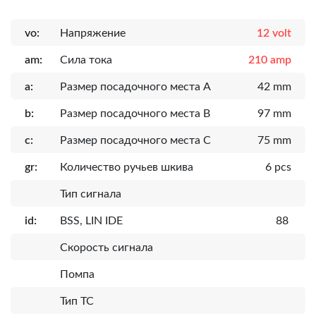
vo:
Напряжение
12 volt
am:
Сила тока
210 amp
a:
Размер посадочного места A
42 mm
b:
Размер посадочного места B
97 mm
c:
Размер посадочного места C
75 mm
gr:
Количество ручьев шкива
6 pcs
Тип сигнала
id:
BSS, LIN IDE
88
Скорость сигнала
Помпа
Тип ТС