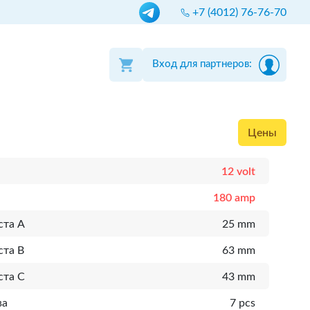
+7 (4012) 76-76-70
Вход для партнеров:
Цены
12 volt
180 amp
ста A
25 mm
ста B
63 mm
ста C
43 mm
ва
7 pcs