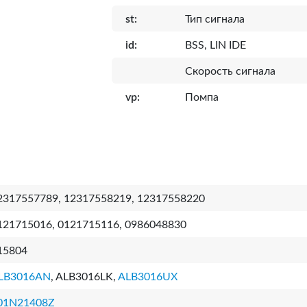
st:
Тип сигнала
id:
BSS, LIN IDE
Скорость сигнала
vp:
Помпа
2317557789, 12317558219, 12317558220
121715016, 0121715116, 0986048830
15804
LB3016AN
, ALB3016LK,
ALB3016UX
01N21408Z