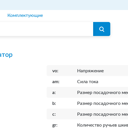
Комплектующие
атор
vo:
Напряжение
am:
Сила тока
a:
Размер посадочного ме
b:
Размер посадочного ме
c:
Размер посадочного ме
gr:
Количество ручьев шки