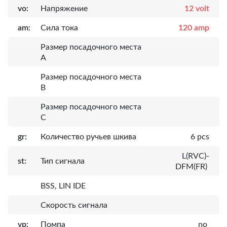
vo:
Напряжение
12 volt
am:
Сила тока
120 amp
Размер посадочного места
A
Размер посадочного места
B
Размер посадочного места
C
gr:
Количество ручьев шкива
6 pcs
L(RVC)-
st:
Тип сигнала
DFM(FR)
BSS, LIN IDE
Скорость сигнала
vp:
Помпа
no