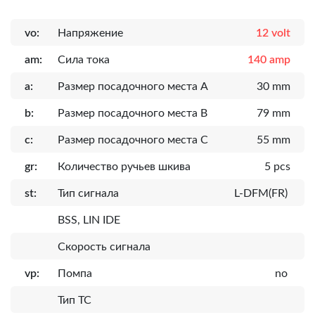
vo:
Напряжение
12 volt
am:
Сила тока
140 amp
a:
Размер посадочного места A
30 mm
b:
Размер посадочного места B
79 mm
c:
Размер посадочного места C
55 mm
gr:
Количество ручьев шкива
5 pcs
st:
Тип сигнала
L-DFM(FR)
BSS, LIN IDE
Скорость сигнала
vp:
Помпа
no
Тип ТС