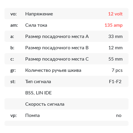
vo:
Напряжение
12 volt
am:
Сила тока
135 amp
a:
Размер посадочного места A
33 mm
b:
Размер посадочного места B
12 mm
c:
Размер посадочного места C
55 mm
gr:
Количество ручьев шкива
7 pcs
st:
Тип сигнала
F1-F2
BSS, LIN IDE
Скорость сигнала
vp:
Помпа
no