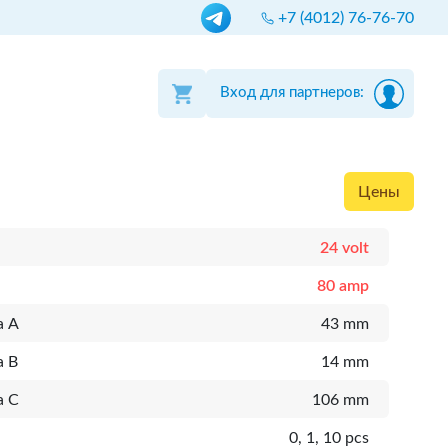
+7 (4012) 76-76-70
Вход для партнеров:
Цены
24 volt
80 amp
а A
43 mm
а B
14 mm
а C
106 mm
0, 1, 10 pcs