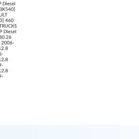
 Diesel
13K540]
AULT
3] 460
 TRUCKS
P Diesel
80.26
l 2006-
12.8
6-
12.8
9-
12.8
9-