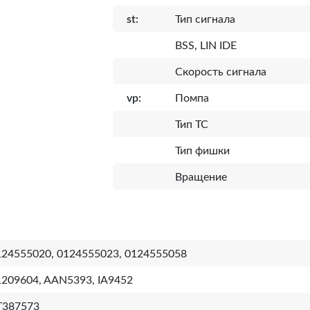
st:
Тип сигнала
BSS, LIN IDE
Скорость сигнала
vp:
Помпа
Тип ТС
Тип фишки
Вращение
124555020, 0124555023, 0124555058
1209604, AAN5393, IA9452
T387573