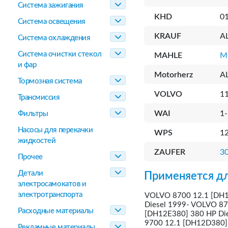
Система зажигания
KHD
0
Система освещения
KRAUF
A
Система охлаждения
Система очистки стекол
MAHLE
M
и фар
Motorherz
A
Тормозная система
VOLVO
1
Трансмиссия
WAI
1
Фильтры
Насосы для перекачки
WPS
1
жидкостей
ZAUFER
3
Прочее
Детали
Применяется дл
электросамокатов и
электротранспорта
VOLVO 8700 12.1 [DH1
Diesel 1999- VOLVO 87
Расходные материалы
[DH12E380] 380 HP Di
9700 12.1 [DH12D380] 
Рекламные материалы