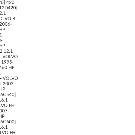
20] 420
D12D420]
2.1
VOLVO B
 2006-
 HP
1
3-
 HP
2 12.1
3- VOLVO
l 1995-
 460 HP
1
1- VOLVO
l 2003-
 HP
16G540]
16.1
OLVO FH
2007-
HP
16G600]
16.1
OLVO FH