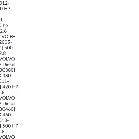
2012-
00 HP
11
0 hp
2.8
OLVO FH
 2005-
0] 500
2.8
- VOLVO
 Diesel
13C380]
X 380
011-
] 420 HP
.8
- VOLVO
 Diesel
13C460]
X 460
013-
] 500 HP
.8
- VOLVO