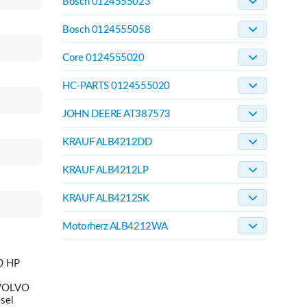
Bosch 0124555023
Bosch 0124555058
Core 0124555020
HC-PARTS 0124555020
JOHN DEERE AT387573
KRAUF ALB4212DD
KRAUF ALB4212LP
KRAUF ALB4212SK
Motorherz ALB4212WA
0 HP
 VOLVO
sel