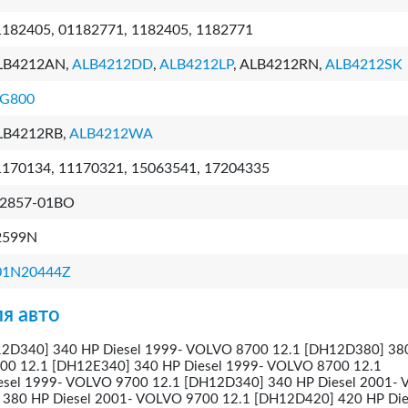
1182405, 01182771, 1182405, 1182771
LB4212AN,
ALB4212DD
,
ALB4212LP
, ALB4212RN,
ALB4212SK
G800
LB4212RB,
ALB4212WA
1170134, 11170321, 15063541, 17204335
-2857-01BO
2599N
01N20444Z
я авто
2D340] 340 HP Diesel 1999- VOLVO 8700 12.1 [DH12D380] 38
00 12.1 [DH12E340] 340 HP Diesel 1999- VOLVO 8700 12.1
esel 1999- VOLVO 9700 12.1 [DH12D340] 340 HP Diesel 2001-
380 HP Diesel 2001- VOLVO 9700 12.1 [DH12D420] 420 HP Die