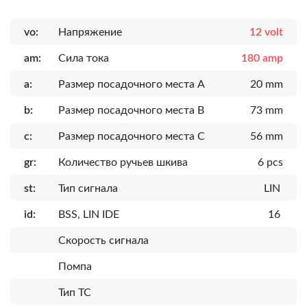
vo:
Напряжение
12 volt
am:
Сила тока
180 amp
a:
Размер посадочного места A
20 mm
b:
Размер посадочного места B
73 mm
c:
Размер посадочного места C
56 mm
gr:
Количество ручьев шкива
6 pcs
st:
Тип сигнала
LIN
id:
BSS, LIN IDE
16
Скорость сигнала
Помпа
Тип ТС