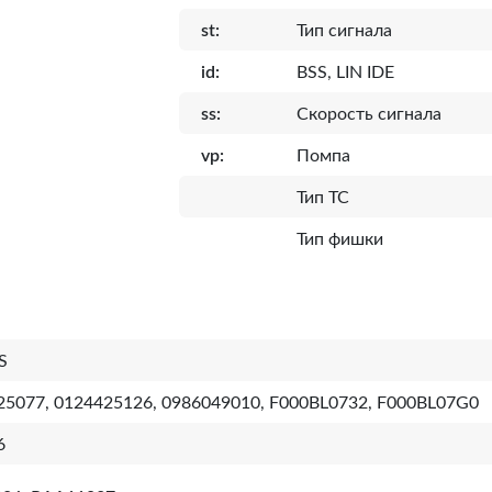
st:
Тип сигнала
id:
BSS, LIN IDE
ss:
Скорость сигнала
vp:
Помпа
Тип ТС
Тип фишки
S
25077, 0124425126, 0986049010, F000BL0732, F000BL07G0
6