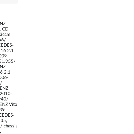
ENZ
1 CDI
43ccm
56/
CEDES-
16 2.1
009-
51.955/
ENZ
6 2.1
006-
/
BENZ
 2010-
940/
ENZ Vito
639
RCEDES-
135,
/ chassis
,