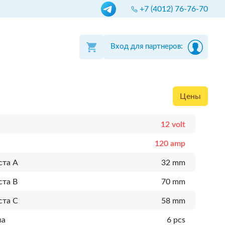
+7 (4012) 76-76-70
Вход для партнеров:
Цены
12 volt
120 amp
ста A
32 mm
ста B
70 mm
ста C
58 mm
ва
6 pcs