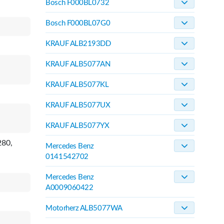
Bosch F000BL0732
Bosch F000BL07G0
KRAUF ALB2193DD
KRAUF ALB5077AN
KRAUF ALB5077KL
KRAUF ALB5077UX
KRAUF ALB5077YX
280,
Mercedes Benz
0141542702
Mercedes Benz
A0009060422
Motorherz ALB5077WA