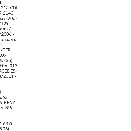
d
) 313 CDI
29 2143
sis (906)
5/129
form /
/2006 -
 onboard
0
INTER
/109
6.735)
906) 313
ERCEDES-
8/2011 -
,
 -
6.631,
ES-BENZ
46.985
6.637)
(906)