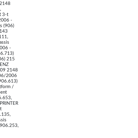
 2148
,
 3-t
2006 -
s (906)
2143
111,
assis
006 -
6.713)
06) 215
BENZ
109 2148
 06/2006
906.613)
form /
sent
6.653,
SPRINTER
t
.135,
sis
 906.253,