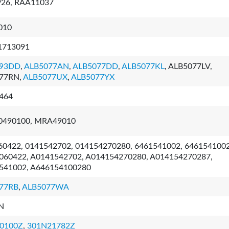
26, RAA11037
010
1713091
193DD
,
ALB5077AN
,
ALB5077DD
,
ALB5077KL
, ALB5077LV,
77RN,
ALB5077UX
,
ALB5077YX
464
0490100, MRA49010
60422, 0141542702, 014154270280, 6461541002, 646154100
060422, A0141542702, A014154270280, A014154270287,
541002, A646154100280
77RB
,
ALB5077WA
N
0100Z
,
301N21782Z