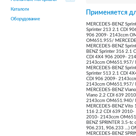
Каталоги
Применяется дл
Оборудование
MERCEDES-BENZ Sprint
Sprinter 213 2.1 CDI 
906 2009- 2143ccm OM
OM651.955/ MERCEDES-
MERCEDES-BENZ Sprint
BENZ Sprinter 316 2.1
CDI 4X4 906 2009- 21
2143ccm OM651.957/ M
MERCEDES-BENZ Sprint
Sprinter 513 2.1 CDI 
CDI 906 2009- 2143cc
2143ccm OM651.957/ 
MERCEDES-BENZ Viano
Viano 2.2 CDI 639 20
2143ccm OM651.940/ 
MERCEDES-BENZ Vito 1
116 2.2 CDI 639 2010
2010- 2143ccm OM651.
BENZ SPRINTER 3.5-tc o
906.231, 906.233 ...) 
MERCEDES-BENZ SPRINTER