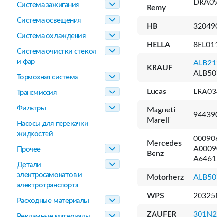
DRA09
Система зажигания
Remy
Система освещения
HB
32049
Система охлаждения
HELLA
8EL01
Система очистки стекол
и фар
ALB2
KRAUF
ALB50
Тормозная система
Lucas
LRA03
Трансмиссия
Фильтры
Magneti
94439
Marelli
Насосы для перекачки
жидкостей
00090
Mercedes
A0009
Прочее
Benz
A6461
Детали
электросамокатов и
Motorherz
ALB50
электротранспорта
WPS
20325
Расходные материалы
ZAUFER
301N2
Рекламные материалы