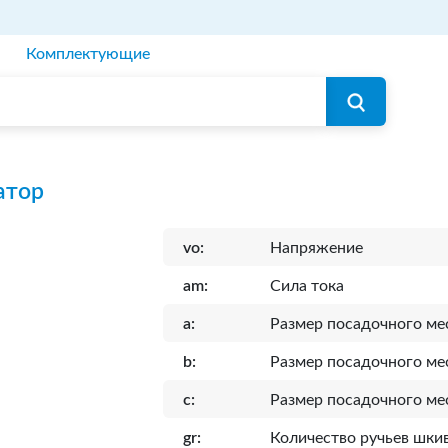
Комплектующие
атор
vo:
Напряжение
am:
Сила тока
a:
Размер посадочного ме
b:
Размер посадочного ме
c:
Размер посадочного ме
gr:
Количество ручьев шки