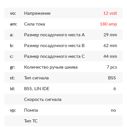
vo:
Напряжение
12 volt
am:
Сила тока
180 amp
a:
Размер посадочного места A
29 mm
b:
Размер посадочного места B
62 mm
c:
Размер посадочного места C
44 mm
gr:
Количество ручьев шкива
7 pcs
st:
Тип сигнала
BSS
id:
BSS, LIN IDE
6
Скорость сигнала
vp:
Помпа
no
Тип ТС