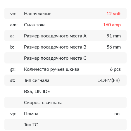
vo:
Напряжение
12 volt
am:
Сила тока
160 amp
a:
Размер посадочного места A
91 mm
b:
Размер посадочного места B
56 mm
Размер посадочного места C
gr:
Количество ручьев шкива
6 pcs
st:
Тип сигнала
L-DFM(FR)
BSS, LIN IDE
Скорость сигнала
vp:
Помпа
no
Тип ТС