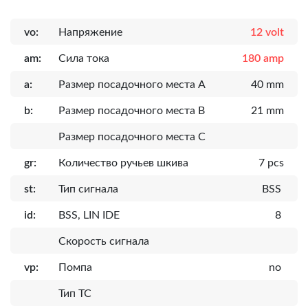
vo:
Напряжение
12 volt
am:
Сила тока
180 amp
a:
Размер посадочного места A
40 mm
b:
Размер посадочного места B
21 mm
Размер посадочного места C
gr:
Количество ручьев шкива
7 pcs
st:
Тип сигнала
BSS
id:
BSS, LIN IDE
8
Скорость сигнала
vp:
Помпа
no
Тип ТС