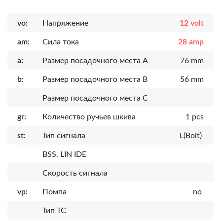
vo:
Напряжение
12 volt
am:
Сила тока
28 amp
a:
Размер посадочного места A
76 mm
b:
Размер посадочного места B
56 mm
Размер посадочного места C
gr:
Количество ручьев шкива
1 pcs
st:
Тип сигнала
L(Bolt)
BSS, LIN IDE
Скорость сигнала
vp:
Помпа
no
Тип ТС