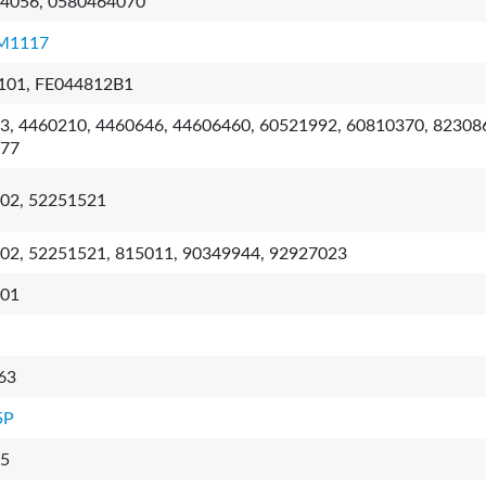
4056, 0580464070
M1117
01, FE044812B1
3, 4460210, 4460646, 44606460, 60521992, 60810370, 82308
77
02, 52251521
02, 52251521, 815011, 90349944, 92927023
01
63
5P
5