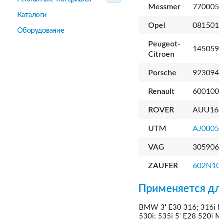
Messmer
770005
Каталоги
Opel
081501
Оборудование
Peugeot-
145059
Citroen
Porsche
923094
Renault
600100
ROVER
AUU16
UTM
AJ000
VAG
305906
ZAUFER
602N1
Применяется дл
BMW 3' E30 316; 316i M
530i; 535i 5' E28 520i 