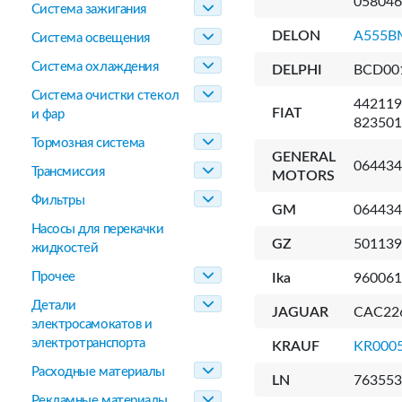
058046
Система зажигания
DELON
A555B
Система освещения
Система охлаждения
DELPHI
BCD001
Система очистки стекол
442119
FIAT
и фар
823501
Тормозная система
GENERAL
064434
Трансмиссия
MOTORS
Фильтры
GM
064434
Насосы для перекачки
GZ
501139
жидкостей
Прочее
Ika
960061
Детали
JAGUAR
CAC22
электросамокатов и
электротранспорта
KRAUF
KR000
Расходные материалы
LN
763553
Рекламные материалы