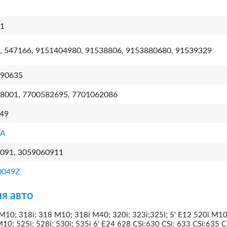
1
, 547166, 9151404980, 91538806, 9153880680, 91539329
90635
8001, 7700582695, 7701062086
49
5A
091, 3059060911
0049Z
я авто
10; 318i; 318 M10; 318i M40; 320i; 323i;325i; 5' E12 520i M10
M10; 525i; 528i; 530i; 535i 6' E24 628 CSi:630 CSi: 633 CSi:635 C