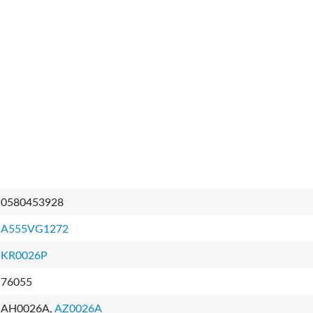
0580453928
A555VG1272
KR0026P
76055
AH0026A,
AZ0026A