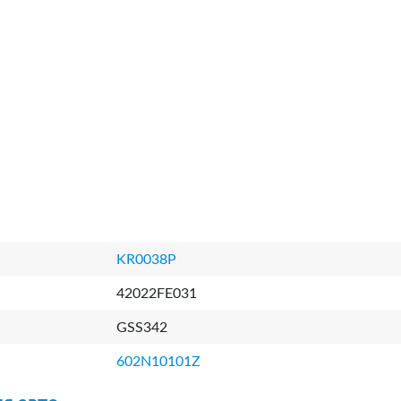
KR0038P
42022FE031
GSS342
602N10101Z