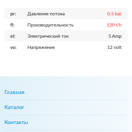
pr:
Давление потока
0.5 bar
fl:
Производительность
120 l/h
el:
Электрический ток
5 Amp
vo:
Напряжение
12 volt
Главная
Каталог
Контакты