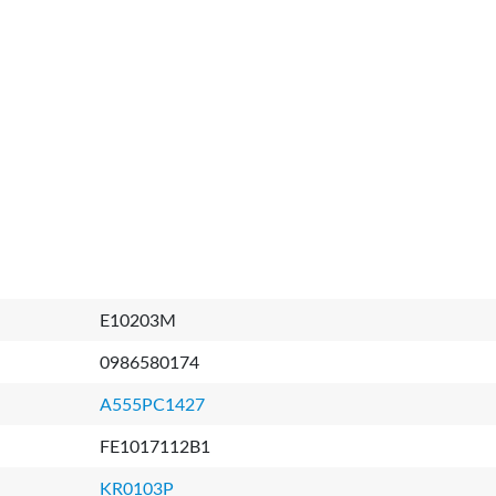
E10203M
0986580174
A555PC1427
FE1017112B1
KR0103P