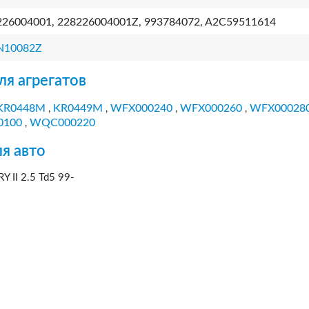
226004001, 228226004001Z, 993784072, A2C59511614
N10082Z
ля агрегатов
KR0448M
KR0449M
WFX000240
WFX000260
WFX00028
,
,
,
,
0100
WQC000220
,
я авто
II 2.5 Td5 99-