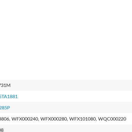
731M
5TA1881
285P
3806, WFX000240, WFX000280, WFX101080, WQC000220
08