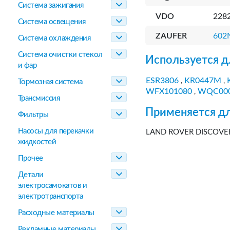
Система зажигания
VDO
228
Система освещения
ZAUFER
602
Система охлаждения
Система очистки стекол
Используется д
и фар
ESR3806
KR0447M
,
,
Тормозная система
WFX101080
WQC00
,
Трансмиссия
Применяется дл
Фильтры
Насосы для перекачки
LAND ROVER DISCOVERY 
жидкостей
Прочее
Детали
электросамокатов и
электротранспорта
Расходные материалы
Рекламные материалы