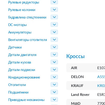
Рулевые редукторы
Рулевые колонки
Гидравлика спецтехники
DC-моторы
Аккумуляторы
Вентиляторы отопителя
Датчики
Детали двигателя
Кроссы
Детали кузова
AIR
E10
Детали подвески
DELON
A55
Кондиционирование
Отопители
KRAUF
KR0
Подшипники
Land Rover
ESR
Приводные механизмы
M@D
770