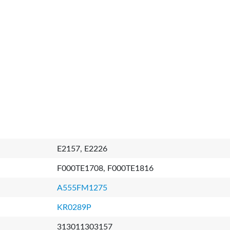
E2157, E2226
F000TE1708, F000TE1816
A555FM1275
KR0289P
313011303157