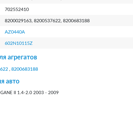
702552410
8200029163, 8200537622, 8200683188
AZ0440A
602N10115Z
ля агрегатов
622
8200683188
,
я авто
GANE II 1.4-2.0 2003 - 2009