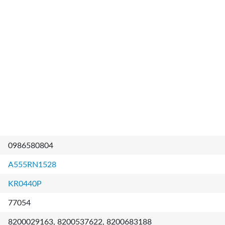
0986580804
A555RN1528
KR0440P
77054
8200029163, 8200537622, 8200683188