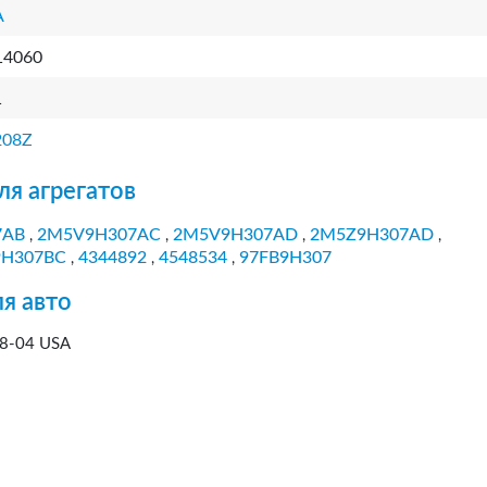
A
14060
1
208Z
ля агрегатов
7AB
2M5V9H307AC
2M5V9H307AD
2M5Z9H307AD
,
,
,
,
9H307BC
4344892
4548534
97FB9H307
,
,
,
я авто
8-04 USA