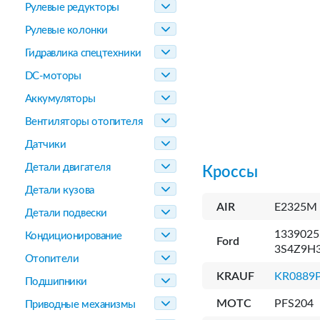
Рулевые редукторы
Рулевые колонки
Гидравлика спецтехники
DC-моторы
Аккумуляторы
Вентиляторы отопителя
Датчики
Детали двигателя
Кроссы
Детали кузова
AIR
E2325M
Детали подвески
133902
Кондиционирование
Ford
3S4Z9H3
Отопители
KRAUF
KR0889
Подшипники
MOTC
PFS204
Приводные механизмы