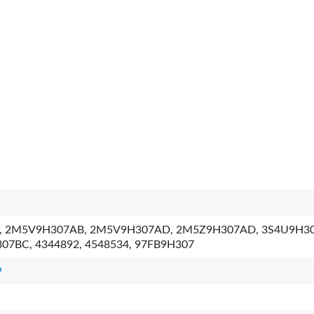
5, 2M5V9H307AB, 2M5V9H307AD, 2M5Z9H307AD, 3S4U9H3
07BC, 4344892, 4548534, 97FB9H307
P