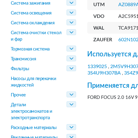
Система зажигания
UTM
AZ0889
Система освещения
VDO
A2C595
Система охлаждения
WAL
TCA917
Система очистки стекол
и фар
ZAUFER
602N10
Тормозная система
Используется д
Трансмиссия
1339025
2M5V9H30
,
Фильтры
3S4U9H307BA
3S4Z
,
Насосы для перекачки
Применяется дл
жидкостей
Прочее
FORD FOCUS 2.0 16V 9
Детали
электросамокатов и
электротранспорта
Расходные материалы
Рекламные материалы